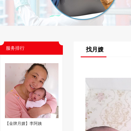
服务排行
找月嫂
【金牌月嫂】李阿姨