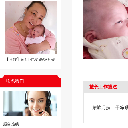
【月嫂】何姐 47岁 高级月嫂
联系我们
擅长工作描述
蒙族月嫂，干净
服务热线：