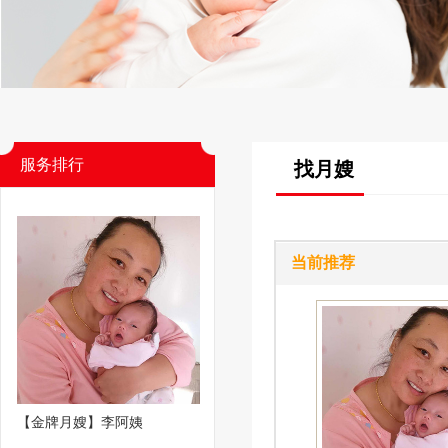
服务排行
找月嫂
当前推荐
【金牌月嫂】李阿姨