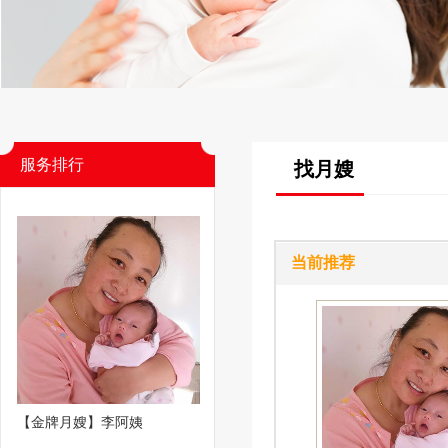
服务排行
找月嫂
当前推荐
【金牌月嫂】李阿姨