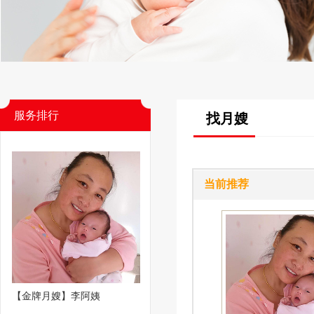
服务排行
找月嫂
当前推荐
【金牌月嫂】李阿姨