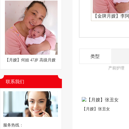
【金牌月嫂】李
类型
【月嫂】何姐 47岁 高级月嫂
产前护理
联系我们
【月嫂】张丑女
服务热线：