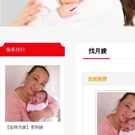
服务排行
找月嫂
当前推荐
【金牌月嫂】李阿姨