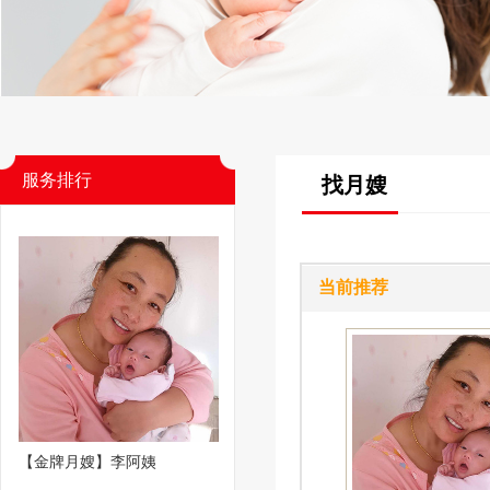
服务排行
找月嫂
当前推荐
【金牌月嫂】李阿姨